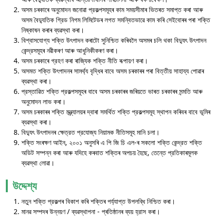
অসম চৰকাৰে অনুমোদন জনোৱা প্রকল্পসমূহৰ কাম সময়সীমাৰ ভিতৰত সমাপ্ত কৰা আৰু
অসম বৈদ্যুতিক গ্রিড নিগম লিমিটেডৰ লগত সমন্বিতভাৱে কাম কৰি সেইবোৰৰ পৰা শক্তি
নিষ্কাষন কৰাৰ ব্যৱস্থা কৰা।
বিশ্বাসযোগ্য শক্তি উৎপাদন কৰাটো সুনিশ্চিত কৰিবলৈ অসমৰ চলি থকা বিদ্যুৎ উৎপাদন
কেন্দ্রসমূহৰ নৱীকৰণ আৰু আধুনিকীকৰণ কৰা।
অসম চৰকাৰে গ্রহণ কৰা ৰাজ্যিক শক্তি নীতি ৰূপায়ণ কৰা।
অসমত শক্তি উৎপাদনৰ সামর্থ্য বৃদ্ধিৰ বাবে অসম চৰকাৰৰ পৰা বিত্তীয় সাহায্য পোৱাৰ
ব্যৱস্থা কৰা।
প্রস্তাৱিত শক্তি প্রকল্পসমূহৰ বাবে অসম চৰকাৰৰ জৰিয়তে ভাৰত চৰকাৰৰ সন্মতি আৰু
অনুমোদন লাভ কৰা।
অসম চৰকাৰৰ শক্তি মন্ত্র্যালয়ৰ দ্বাৰা সমর্থিত শক্তি প্রকল্পসমূহ স্থাপন কৰিবৰ বাবে ভূমিৰ
ব্যৱস্থা কৰা।
বিদ্যুৎ উৎপাদনৰ ক্ষেত্রত প্রযোজ্য নিয়ামক নীতিসমূহ মানি চলা।
শক্তি সংৰক্ষণ আইন, ২০০১ অনুসৰি এ পি জি চি এল-ৰ সকলো শক্তি কেন্দ্রত শক্তি
অডিট সম্পন্ন কৰা আৰু যদিহে কৰবাত শক্তিৰ অপচয় হৈছে, তেন্তে প্রতিকাৰমূলক
ব্যৱস্থা লোৱা।
উদ্দেশ্য
নতুন শক্তি প্রকল্পৰ বিকাশ কৰি শক্তিৰ পর্য্যাপ্ত উপলব্ধি নিশ্চিত কৰা।
মানৱ সম্পদৰ উন্নয়ণ / ব্যৱস্থাপনা - প্ৰতিষ্ঠানৰ ব্যয় হ্রাস কৰা।