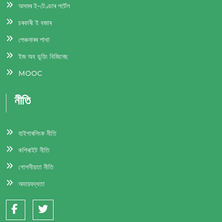
অসমৰ ই-টেণ্ডাৰ পর্টেল
চৰকাৰী ই বজাৰ
পেঞ্চনাৰৰ শাখা
ইজ অব ডুয়িং বিজিনেছ
MOOC
নীতি
হাইপাৰলিংক নীতি
কপিৰাইট নীতি
গোপনীয়তা নীতি
অদায়বদ্ধতা