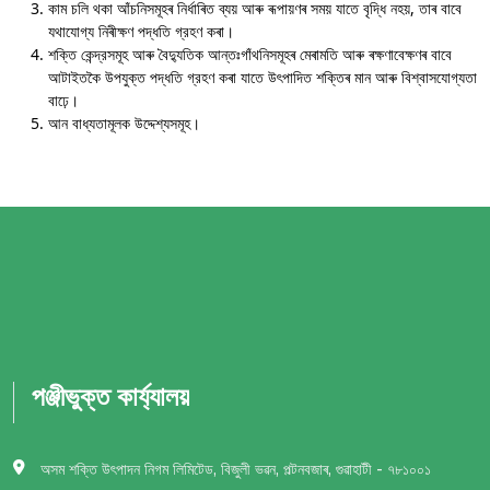
কাম চলি থকা আঁচনিসমূহৰ নির্ধাৰিত ব্যয় আৰু ৰূপায়ণৰ সময় যাতে বৃদ্ধি নহয়, তাৰ বাবে
যথাযোগ্য নিৰীক্ষণ পদ্ধতি গ্রহণ কৰা।
শক্তি কেন্দ্রসমূহ আৰু বৈদ্যুতিক আন্তঃগাঁথনিসমূহৰ মেৰামতি আৰু ৰক্ষণাবেক্ষণৰ বাবে
আটাইতকৈ উপযুক্ত পদ্ধতি গ্রহণ কৰা যাতে উৎপাদিত শক্তিৰ মান আৰু বিশ্বাসযোগ্যতা
বাঢ়ে।
আন বাধ্যতামূলক উদ্দেশ্যসমূহ।
পঞ্জীভুক্ত কার্য্যালয়
অসম শক্তি উৎপাদন নিগম লিমিটেড, বিজুলী ভৱন, পল্টনবজাৰ, গুৱাহাটী - ৭৮১০০১