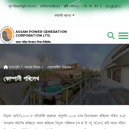
-অ
অ
অ+ |
মূল বিষয়বস্তুলৈ যাওক |
চাইটৰ মানচিত্ৰ |
স্ক্ৰীণ ৰিডাৰ |
English |
কর্মচাৰী প্রান্ত
ASSAM POWER GENERATION
CORPORATION LTD.
অসম শক্তি উৎপাদন নিগম লিমিটেড
মূখ্যপৃষ্ঠা /
আমাৰ বিষয়ে /
কোম্পানীৰ পৰিলেখ
কোম্পানী পৰিলেখ
বিদ্যুৎ আইন’২০০৩ ত সন্নিবিষ্ট ব্যৱস্থা অনুসৰি ২০০৪ চনৰ ডিচেম্বৰত ৰাজ্যিক শক্তি খণ্ড
সংস্কাৰ আঁচনিৰ জৰিয়তে অসম ৰাজ্যিক বিদ্যুৎ পৰিষদক (অ ৰা বি প) খণ্ডিত কৰি অসম শক্তি