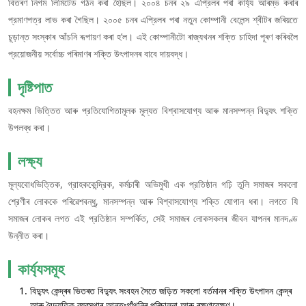
বিতৰণ নিগম লিমিটেড গঠন কৰা হৈছিল। ২০০৪ চনৰ ২৯ এপ্রিলৰ পৰা কার্য্য আৰম্ভ কৰাৰ
প্রমাণপত্র লাভ কৰা গৈছিল। ২০০৫ চনৰ এপ্রিলৰ পৰা নতুন কোম্পানী বেলেন্স শ্বীটৰ জৰিয়তে
চূড়ান্ত সংস্কাৰ আঁচনি ৰূপায়ণ কৰা হ’ল। এই কোম্পানীটো ৰাজ্যখনৰ শক্তি চাহিদা পূৰণ কৰিবলৈ
প্রয়োজনীয় সর্বোচ্চ পৰিমাণৰ শক্তি উৎপাদনৰ বাবে দায়বদ্ধ।
দৃষ্টিপাত
বহনক্ষম ভিত্তিত আৰু প্রতিযোগিতামূলক মূল্যত বিশ্বাসযোগ্য আৰু মানসম্পন্ন বিদ্যুৎ শক্তি
উপলব্ধ কৰা।
লক্ষ্য
মূল্যবোধভিত্তিক, গ্রাহককেন্দ্রিক, কর্মচাৰী অভিমুখী এক প্রতিষ্ঠান গঢ়ি তুলি সমাজৰ সকলো
শ্রেণীৰ লোককে পৰিৱেশবন্ধু, মানসম্পন্ন আৰু বিশ্বাসযোগ্য শক্তি যোগান ধৰা। লগতে যি
সমাজৰ লোকৰ লগত এই প্রতিষ্ঠান সম্পর্কিত, সেই সমাজৰ লোকসকলৰ জীবন যাপনৰ মানদণ্ড
উন্নীত কৰা।
কার্য্যসমূহ
বিদ্যুৎ কেন্দ্ৰৰ ভিতৰত বিদ্যুৎ সংবহন সৈতে জড়িত সকলো বৰ্তমানৰ শক্তি উৎপাদন কেন্দ্ৰ
আৰু বৈদ্যুতিক ব্যৱস্থাৰ আন্তঃগাঁথনিৰ পৰিচালনা আৰু ৰক্ষণাবেক্ষণ।