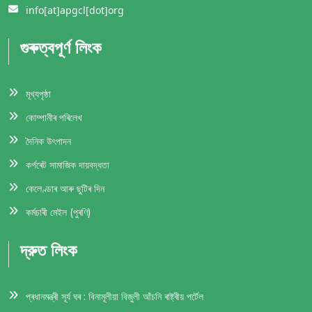
info[at]apgcl[dot]org
গুৰুত্বপূর্ণ লিংক
মূখ্যপৃষ্ঠা
কোম্পানীৰ পৰিলেখ
দৈনিক উৎপাদন
কর্পৰেট সামাজিক দায়বদ্ধতা
কেলেণ্ডাৰ আৰু ছুটিৰ দিন
কর্মচাৰী মেইল (পুৰণি)
দ্রুত লিংক
প্ৰধানমন্ত্ৰী সূৰ্য ঘৰ : বিনামূলীয়া বিজুলী আঁচনি ৰাষ্ট্ৰীয় পৰ্টেল