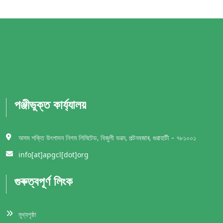
পঞ্জীভুক্ত কার্য্যালয়
অসম শক্তি উৎপাদন নিগম লিমিটেড, বিজুলী ভৱন, পল্টনবজাৰ, গুৱাহাটী - ৭৮১০০১
info[at]apgcl[dot]org
গুৰুত্বপূর্ণ লিংক
মূখ্যপৃষ্ঠা