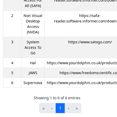
Access For
reader.software.informer.com/down
All (SAFA)
2
Non Visual
https://safa-
Desktop
reader.software.informer.com/down
Access
(NVDA)
3
System
https://www.satogo.com/
Access To
Go
4
Hal
https://www.yourdolphin.co.uk/productd
5
JAWS
https://www.freedomscientific.c
6
Supernova
https://www.yourdolphin.co.uk/productd
Showing 1 to 6 of 6 entries
«
‹
1
›
»