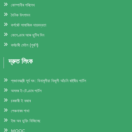
কোম্পানীৰ পৰিলেখ
দৈনিক উৎপাদন
কর্পৰেট সামাজিক দায়বদ্ধতা
কেলেণ্ডাৰ আৰু ছুটিৰ দিন
কর্মচাৰী মেইল (পুৰণি)
দ্রুত লিংক
প্ৰধানমন্ত্ৰী সূৰ্য ঘৰ : বিনামূলীয়া বিজুলী আঁচনি ৰাষ্ট্ৰীয় পৰ্টেল
অসমৰ ই-টেণ্ডাৰ পর্টেল
চৰকাৰী ই বজাৰ
পেঞ্চনাৰৰ শাখা
ইজ অব ডুয়িং বিজিনেছ
MOOC