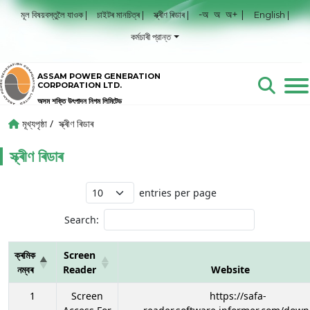
-অ
অ
অ+ |
মূল বিষয়বস্তুলৈ যাওক |
চাইটৰ মানচিত্ৰ |
স্ক্ৰীণ ৰিডাৰ |
English |
কর্মচাৰী প্রান্ত
ASSAM POWER GENERATION
CORPORATION LTD.
অসম শক্তি উৎপাদন নিগম লিমিটেড
মূখ্যপৃষ্ঠা /
স্ক্ৰীণ ৰিডাৰ
স্ক্ৰীণ ৰিডাৰ
entries per page
Search:
ক্ৰমিক
Screen
নম্বৰ
Reader
Website
1
Screen
https://safa-