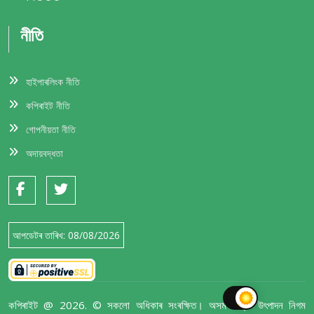
নীতি
হাইপাৰলিংক নীতি
কপিৰাইট নীতি
গোপনীয়তা নীতি
অদায়বদ্ধতা
আপডেটৰ তাৰিখ:
08/08/2026
কপিৰাইট @
2026. © সকলো অধিকাৰ সংৰক্ষিত। অসম শক্তি উৎপাদন নিগম