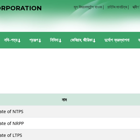
ORPORATION
মূল বিষয়বস্তুলৈ যাওক |
চাইটৰ মানচিত্ৰ |
স্ক্ৰীণ
নথি-পত্র
প্রকল্প
নিবিদা
কেৰিয়াৰ, জীৱিকা
দুৰ্যোগ ব্যৱস্থাপনা
ব
নাম
cate of NTPS
cate of NRPP
ate of LTPS