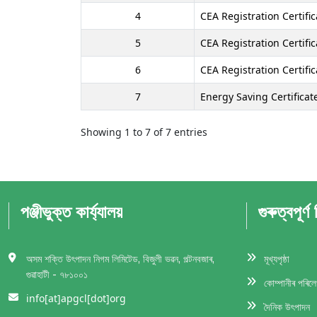
4
CEA Registration Certific
5
CEA Registration Certifi
6
CEA Registration Certifi
7
Energy Saving Certificate
Showing 1 to 7 of 7 entries
পঞ্জীভুক্ত কার্য্যালয়
গুৰুত্বপূর্ণ
অসম শক্তি উৎপাদন নিগম লিমিটেড, বিজুলী ভৱন, পল্টনবজাৰ,
মূখ্যপৃষ্ঠা
গুৱাহাটী - ৭৮১০০১
কোম্পানীৰ পৰিল
info[at]apgcl[dot]org
দৈনিক উৎপাদন