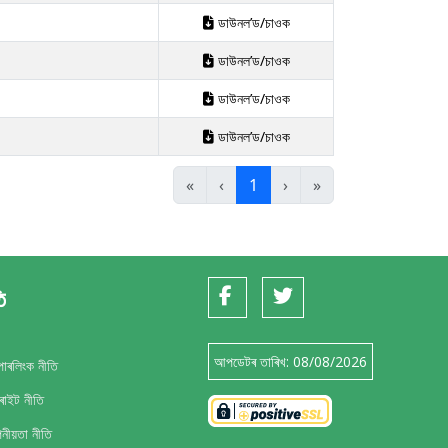
ডাউনল’ড/চাওক
ডাউনল’ড/চাওক
ডাউনল’ড/চাওক
ডাউনল’ড/চাওক
«
‹
1
›
»
ি
আপডেটৰ তাৰিখ:
08/08/2026
পাৰলিংক নীতি
ৰাইট নীতি
নীয়তা নীতি