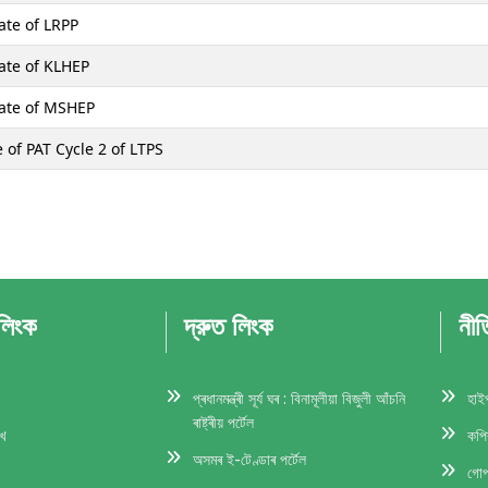
ate of LRPP
cate of KLHEP
cate of MSHEP
 of PAT Cycle 2 of LTPS
 লিংক
দ্রুত লিংক
নীত
প্ৰধানমন্ত্ৰী সূৰ্য ঘৰ : বিনামূলীয়া বিজুলী আঁচনি
হাই
ৰাষ্ট্ৰীয় পৰ্টেল
েখ
কপি
অসমৰ ই-টেণ্ডাৰ পর্টেল
গোপ