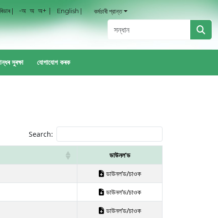
-অ
অ
অ+ |
 ৰিডাৰ |
English |
কর্মচাৰী প্রান্ত
ান্ধৰ সুৰক্ষা
যোগাযোগ কৰক
Search:
ডাউনল’ড
ডাউনল’ড/চাওক
ডাউনল’ড/চাওক
ডাউনল’ড/চাওক