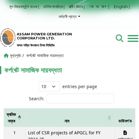
-অ
অ
অ+ |
মূল বিষয়বস্তুলৈ যাওক |
চাইটৰ মানচিত্ৰ |
স্ক্ৰীণ ৰিডাৰ |
English |
কর্মচাৰী প্রান্ত
ASSAM POWER GENERATION
CORPORATION LTD.
অসম শক্তি উৎপাদন নিগম লিমিটেড
মূখ্যপৃষ্ঠা /
কর্পৰেট সামাজিক দায়বদ্ধতা
কর্পৰেট সামাজিক দায়বদ্ধতা
entries per page
Search:
ক্ৰমিক
নম্বৰ
নাম
ডাউনল’ড
1
List of CSR projects of APGCL for FY