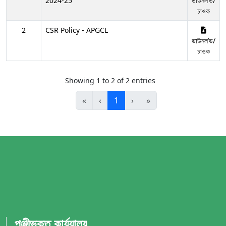
2024-25
ডাউনল’ড/
চাওক
2
CSR Policy - APGCL
ডাউনল’ড/
চাওক
Showing 1 to 2 of 2 entries
«
‹
1
›
»
পঞ্জীভুক্ত কার্য্যালয়